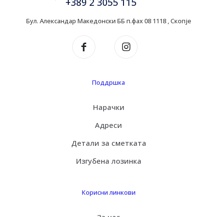
+389 2 3055 115
Бул. Александар Македонски ББ п.фах 08 1118 , Скопје
Поддршка
Нарачки
Адреси
Детали за сметката
Изгубена лозинка
Корисни линкови
За нас