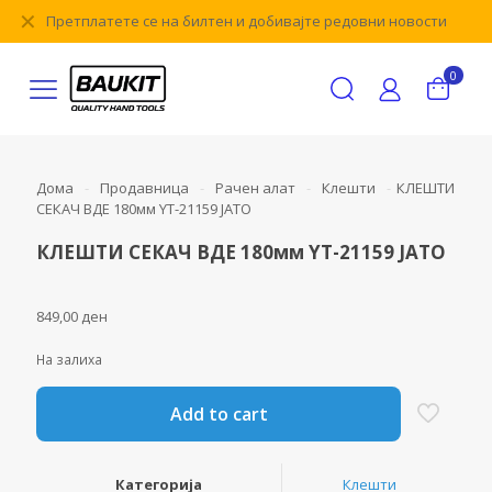
✕
Претплатете се на билтен и добивајте редовни новости
0
Дома
-
Продавница
-
Рачен алат
-
Клешти
-
КЛЕШТИ
СЕКАЧ ВДЕ 180мм YT-21159 ЈАТО
КЛЕШТИ СЕКАЧ ВДЕ 180мм YT-21159 ЈАТО
849,00
ден
На залиха
Add to cart
Категорија
Клешти