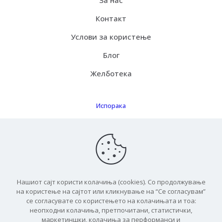
Контакт
Услови за користење
Блог
Желботека
Испорака
Како функцинира
Бесплатна испорака
ЧПП
Нашиот сајт користи колачиња (cookies). Со продолжување
на користење на сајтот или кликнување на “Се согласувам”
се согласувате со користењето на колачињата и тоа:
неопходни колачиња, претпочитани, статистички,
маркетиншки, колачиња за перформанси и
© 2026 Баукит