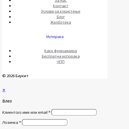
За нас
Контакт
Услови за користење
Блог
Желботека
Испорака
Како функцинира
Бесплатна испорака
ЧПП
© 2026 Баукит
✕
Влез
Клиентско име или email
*
Лозинка
*