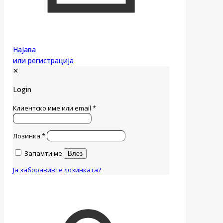
Најава
или регистрација
✕
Login
Клиентско име или email
*
Лозинка
*
Запамти ме
Влез
Ја заборавивте лозинката?