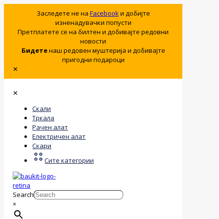
Заследете не на
Facebook
и добијте
изненадувачки попусти
Претплатете се на билтен и добивајте редовни
новости
Бидете
наш редовен муштерија и добивајте
пригодни подароци
✕
✕
Скали
Тркала
Рачен алат
Електричен алат
Скари
Сите категории
Search
×