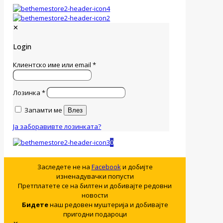
✕
Login
Клиентско име или email
*
Лозинка
*
Запамти ме
Влез
Ја заборавивте лозинката?
0
Заследете не на
Facebook
и добијте
изненадувачки попусти
Претплатете се на билтен и добивајте редовни
новости
Бидете
наш редовен муштерија и добивајте
пригодни подароци