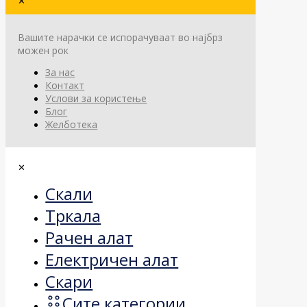
✕
Вашите нарачки се испорачуваат во најбрз
можен рок
За нас
Контакт
Услови за користење
Блог
Желботека
✕
Скали
Тркала
Рачен алат
Електричен алат
Скари
Сите категории