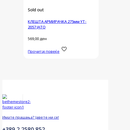
Sold out
КЛЕШТА АРМИРАЧКА 275мм YT-
2057 ЈАТО
569,00
ден
Прочитај повеќе
Имате прашања? Јавете ни се!
+389 2 2580 852