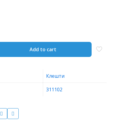
Add to cart
Клешти
311102