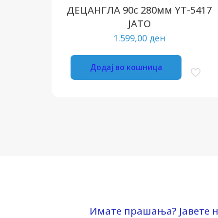
ДЕЦАНГЛА 90с 280мм YT-5417
ЈАТО
1.599,00
ден
Додај во кошница
Имате прашања? Јавете н