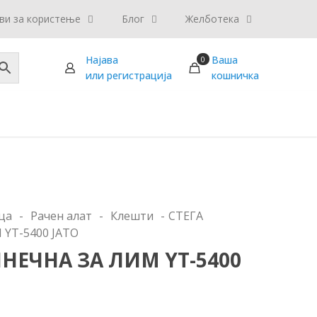
ви за користење
Блог
Желботека
Најава
Ваша
0
или регистрација
кошничка
ца
-
Рачен алат
-
Клешти
-
СТЕГА
YT-5400 ЈАТО
ИНЕЧНА ЗА ЛИМ YT-5400