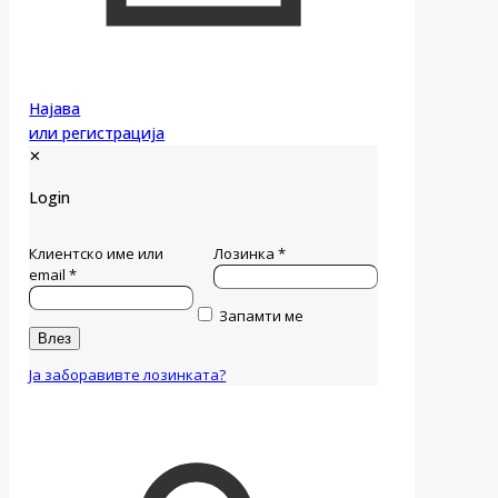
Најава
или регистрација
✕
Login
Клиентско име или
Лозинка
*
email
*
Запамти ме
Влез
Ја заборавивте лозинката?