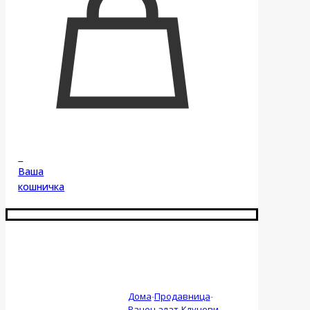
0
Ваша
кошничка
Дома
-
Продавница
-
Рачен алат
-
Клучеви
-