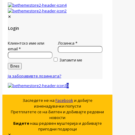
✕
Login
Клиентско име или
Лозинка
*
email
*
Запамти ме
Влез
Ја заборавивте лозинката?
0
Заследете не на
Facebook
и добијте
изненадувачки попусти
Претплатете се на билтен и добивајте редовни
новости
Бидете
наш редовен муштерија и добивајте
пригодни подароци
✕