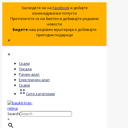
Заследете не на
Facebook
и добијте
изненадувачки попусти
Претплатете се на билтен и добивајте редовни
новости
Бидете
наш редовен муштерија и добивајте
пригодни подароци
✕
✕
Скали
Тркала
Рачен алат
Електричен алат
Скари
Сите категории
Search
×