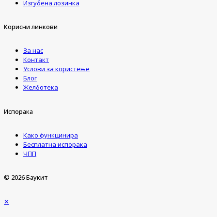
Изгубена лозинка
Корисни линкови
За нас
Контакт
Услови за користење
Блог
Желботека
Испорака
Како функцинира
Бесплатна испорака
ЧПП
© 2026 Баукит
✕