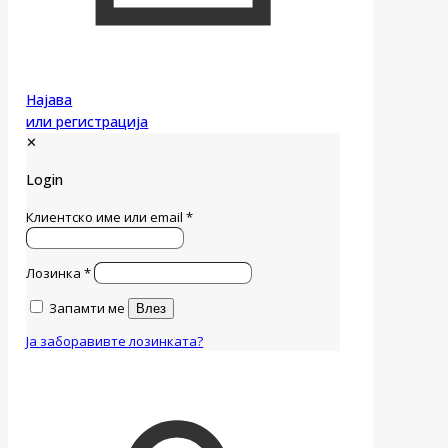
Најава
или регистрација
✕
Login
Клиентско име или email
*
Лозинка
*
Запамти ме
Влез
Ја заборавивте лозинката?