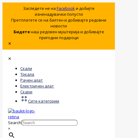
Заследете не на
Facebook
и добијте
изненадувачки попусти
Претплатете се на билтен и добивајте редовни
новости
Бидете
наш редовен муштерија и добивајте
пригодни подароци
✕
✕
Скали
Тркала
Рачен алат
Електричен алат
Скари
Сите категории
Search
×