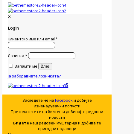
✕
Login
Клиентско име или email
*
Лозинка
*
Запамти ме
Влез
Ја заборавивте лозинката?
0
Заследете не на
Facebook
и добијте
изненадувачки попусти
Претплатете се на билтен и добивајте редовни
новости
Бидете
наш редовен муштерија и добивајте
пригодни подароци