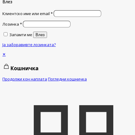
Влез
Клиентско име или email
*
Лозинка
*
Запамти ме
Влез
Ја заборавивте лозинката?
✕
Кошничка
Продолжи кон наплата
Погледни кошничка