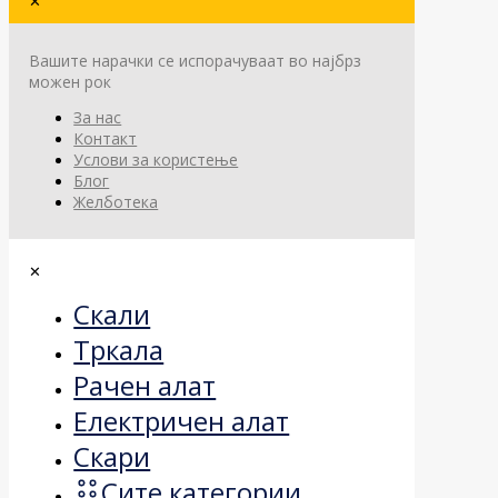
✕
Вашите нарачки се испорачуваат во најбрз
можен рок
За нас
Контакт
Услови за користење
Блог
Желботека
✕
Скали
Тркала
Рачен алат
Електричен алат
Скари
Сите категории