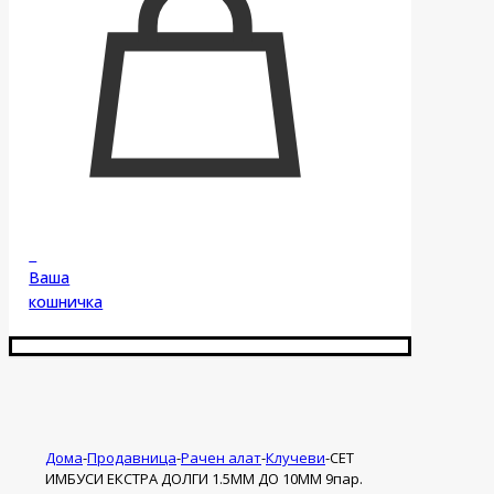
0
Ваша
кошничка
Дома
-
Продавница
-
Рачен алат
-
Клучеви
-
СЕТ
ИМБУСИ ЕКСТРА ДОЛГИ 1.5ММ ДО 10ММ 9пар.