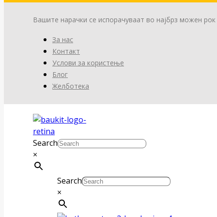
Вашите нарачки се испорачуваат во најбрз можен рок
За нас
Контакт
Услови за користење
Блог
Желботека
Search
×
Search
×