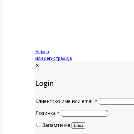
Најава
или регистрација
✕
Login
Клиентско име или email
*
Лозинка
*
Запамти ме
Влез