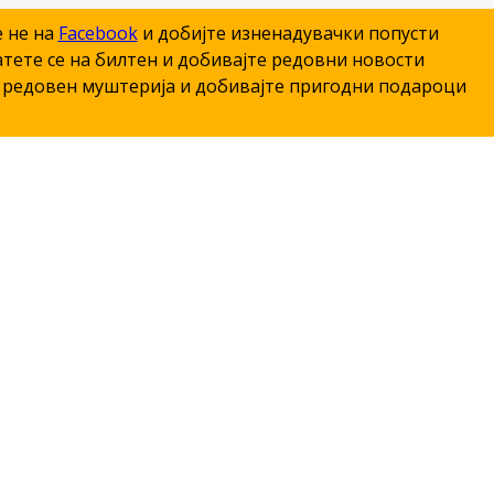
е не на
Facebook
и добијте изненадувачки попусти
тете се на билтен и добивајте редовни новости
редовен муштерија и добивајте пригодни подароци