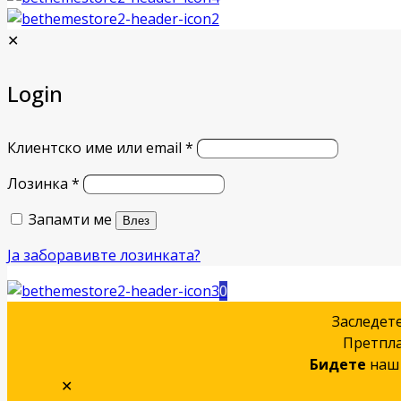
✕
Login
Клиентско име или email
*
Лозинка
*
Запамти ме
Влез
Ја заборавивте лозинката?
0
Заследет
Претпла
Бидете
наш 
✕