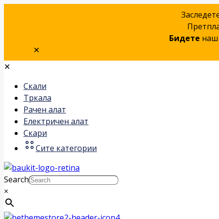
Заследет
Претпла
Бидете
наш 
✕
✕
Скали
Тркала
Рачен алат
Електричен алат
Скари
Сите категории
Search
×