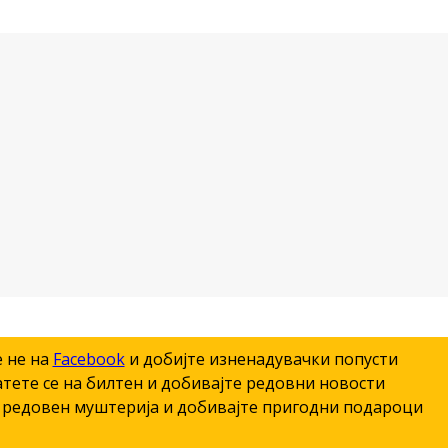
е не на
Facebook
и добијте изненадувачки попусти
тете се на билтен и добивајте редовни новости
редовен муштерија и добивајте пригодни подароци