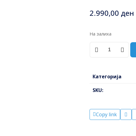
2.990,00
ден
На залиха
НОЖИЦИ
ЗА
АРМАТУРА
36"
ИНДУСТРИСКИ
Категорија
10064
ТОЛСЕН
SKU:
количина
Copy link