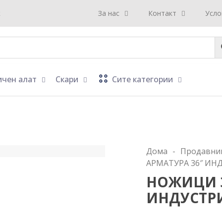
к
За нас
Контакт
Усло
ичен алат
Скари
Сите категории
Дома
-
Продавни
АРМАТУРА 36″ ИН
НОЖИЦИ З
ИНДУСТРИ