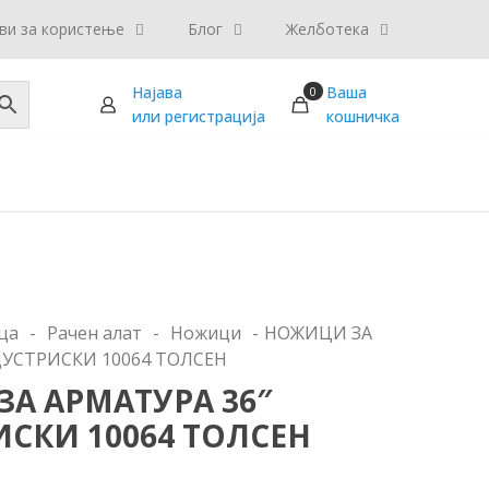
ви за користење
Блог
Желботека
Најава
Ваша
0
или регистрација
кошничка
ца
-
Рачен алат
-
Ножици
-
НОЖИЦИ ЗА
ДУСТРИСКИ 10064 ТОЛСЕН
А АРМАТУРА 36″
СКИ 10064 ТОЛСЕН