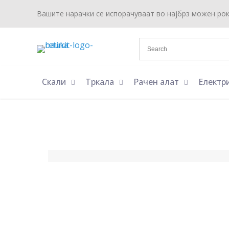
Вашите нарачки се испорачуваат во најбрз можен ро
Скали
Тркала
Рачен алат
Електр