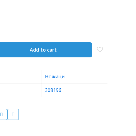
Add to cart
Ножици
308196