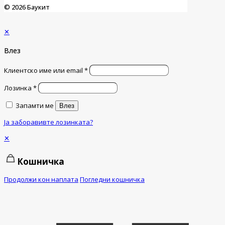
© 2026 Баукит
✕
Влез
Клиентско име или email
*
Лозинка
*
Запамти ме
Влез
Ја заборавивте лозинката?
✕
Кошничка
Продолжи кон наплата
Погледни кошничка