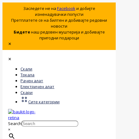
Заследете не на
Facebook
и добијте
изненадувачки попусти
Претплатете се на билтен и добивајте редовни
новости
Бидете
наш редовен муштерија и добивајте
пригодни подароци
✕
✕
Скали
Тркала
Рачен алат
Електричен алат
Скари
Сите категории
Search
×