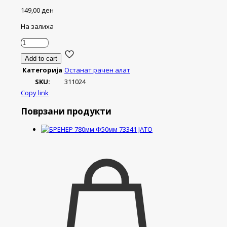
149,00
ден
На залиха
КРПА
РЕЗЕРВНА
Add to cart
ЗА
Категорија
Останат рачен алат
ЈМ3047
количина
SKU:
311024
Copy link
Поврзани продукти