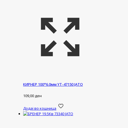
КИРНЕР 100*6.0мм YT-47150 ЈАТО
109,00
ден
Додај во кошница