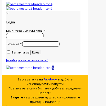
✕
Login
Клиентско име или email
*
Лозинка
*
Запамти ме
Влез
Ја заборавивте лозинката?
0
Заследете не на
Facebook
и добијте
изненадувачки попусти
Претплатете се на билтен и добивајте редовни
новости
Бидете
наш редовен муштерија и добивајте
пригодни подароци