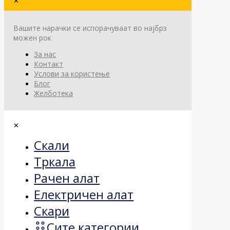
✕
Вашите нарачки се испорачуваат во најбрз
можен рок
За нас
Контакт
Услови за користење
Блог
Желботека
✕
Скали
Тркала
Рачен алат
Електричен алат
Скари
Сите категории