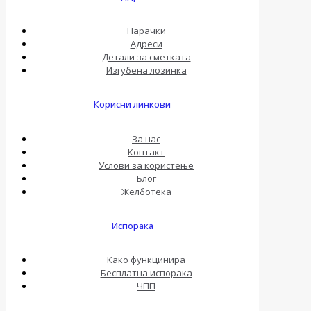
Нарачки
Адреси
Детали за сметката
Изгубена лозинка
Корисни линкови
За нас
Контакт
Услови за користење
Блог
Желботека
Испорака
Како функцинира
Бесплатна испорака
ЧПП