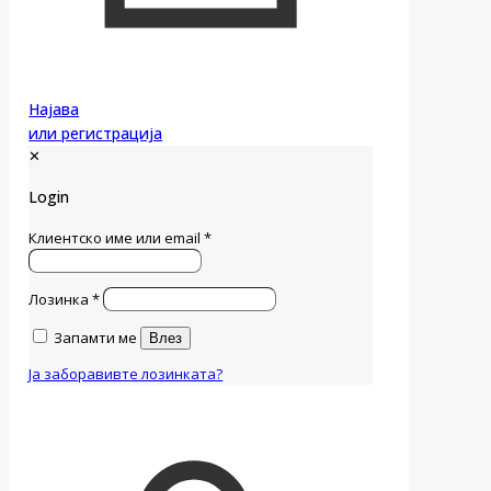
Најава
или регистрација
✕
Login
Клиентско име или email
*
Лозинка
*
Запамти ме
Влез
Ја заборавивте лозинката?