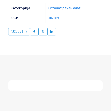
ЗЕЛЕН
YT-
Категорија
Останат рачен алат
6927*
ЈАТО
SKU:
302389
количина
Copy link