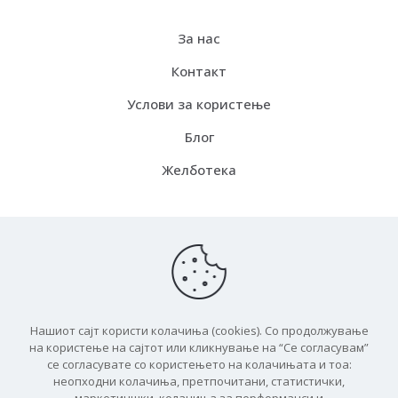
За нас
Контакт
Услови за користење
Блог
Желботека
Испорака
Како функцинира
Бесплатна испорака
Нашиот сајт користи колачиња (cookies). Со продолжување
ЧПП
на користење на сајтот или кликнување на “Се согласувам”
се согласувате со користењето на колачињата и тоа:
неопходни колачиња, претпочитани, статистички,