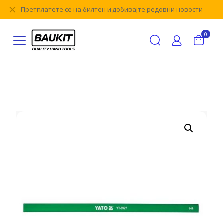
✕
Претплатете се на билтен и добивајте редовни новости
0