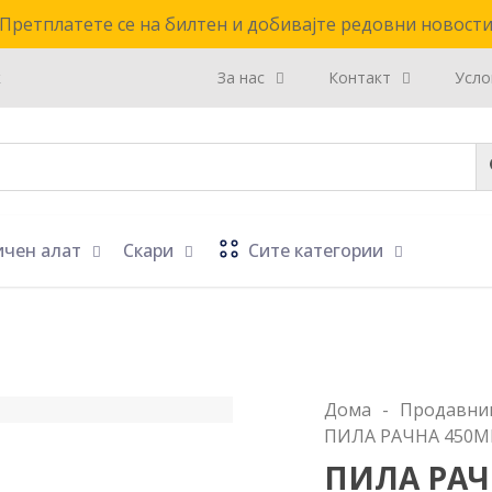
Претплатете се на билтен и добивајте редовни новост
к
За нас
Контакт
Усло
ичен алат
Скари
Сите категории
Дома
-
Продавни
ПИЛА РАЧНА 450М
ПИЛА РАЧ