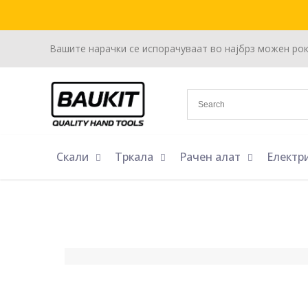
Вашите нарачки се испорачуваат во најбрз можен ро
Скали
Тркала
Рачен алат
Електр