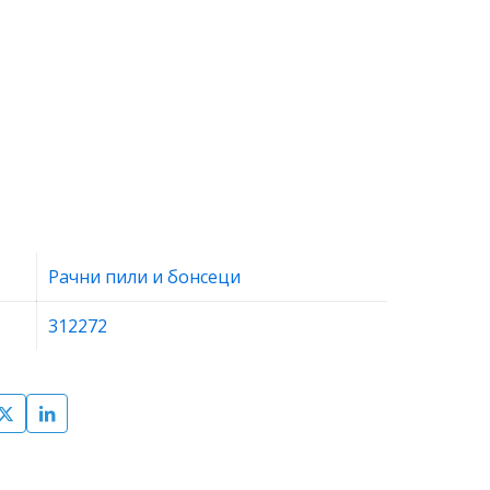
Рачни пили и бонсеци
312272