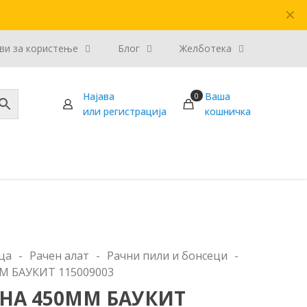
✕
и
ви за користење
Блог
Желботека
Најава
Ваша
0
или регистрација
кошничка
ца
-
Рачен алат
-
Рачни пили и бонсеци
-
М БАУКИТ 115009003
НА 450ММ БАУКИТ