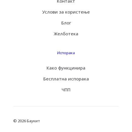
Контакт
Услови за користење
Блог
Желботека
Испорака
Како функцинира
Бесплатна испорака
ЧПП
© 2026 Баукит