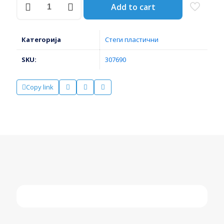
Add to cart
ПЛАСТИЧНИ
430*4.8мм
100
пар.
Категорија
Стеги пластични
73887
ЈАТО
SKU:
307690
количина
Copy link