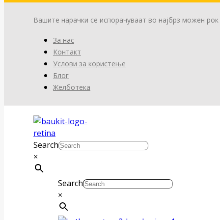
Вашите нарачки се испорачуваат во најбрз можен рок
За нас
Контакт
Услови за користење
Блог
Желботека
Search
×
Search
×