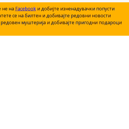
е не на
Facebook
и добијте изненадувачки попусти
тете се на билтен и добивајте редовни новости
редовен муштерија и добивајте пригодни подароци