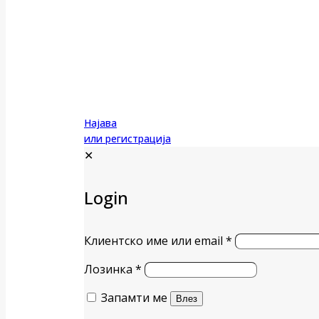
Најава
или регистрација
✕
Login
Клиентско име или email
*
Лозинка
*
Запамти ме
Влез