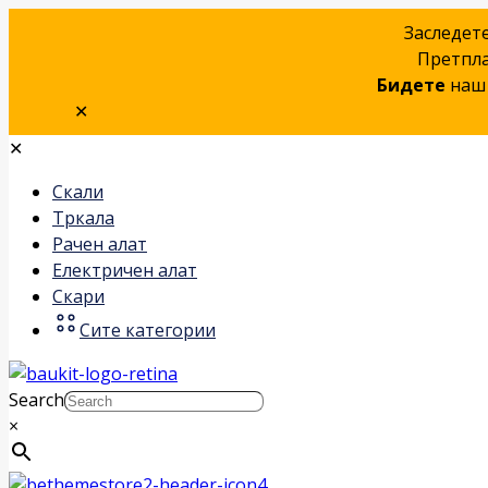
Заследет
Претпла
Бидете
наш 
✕
✕
Скали
Тркала
Рачен алат
Електричен алат
Скари
Сите категории
Search
×