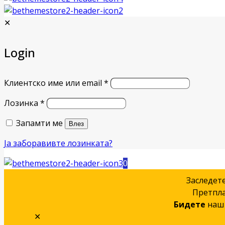
✕
Login
Клиентско име или email
*
Лозинка
*
Запамти ме
Влез
Ја заборавивте лозинката?
0
Заследет
Претпла
Бидете
наш 
✕