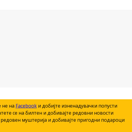
е не на
Facebook
и добијте изненадувачки попусти
тете се на билтен и добивајте редовни новости
редовен муштерија и добивајте пригодни подароци