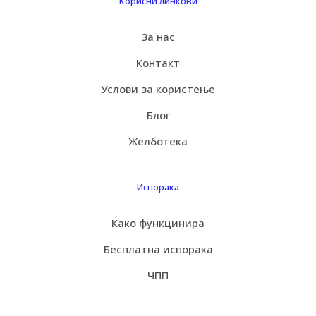
Корисни линкови
За нас
Контакт
Услови за користење
Блог
Желботека
Испорака
Како функцинира
Бесплатна испорака
ЧПП