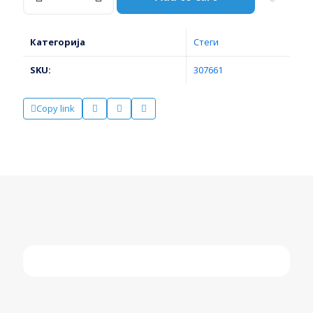
500*120мм
YT-
6450
Категорија
Стеги
ЈАТО
количина
SKU:
307661
Copy link