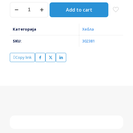
ХЕБЛА
Add to cart
500мм
34243
ЈАТО
количина
Категорија
Хебла
SKU:
302381
Copy link