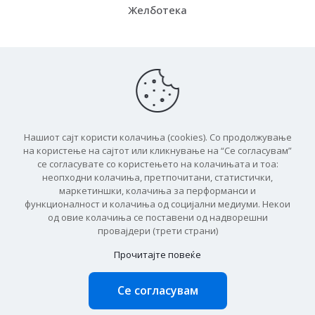
Желботека
Испорака
Како функцинира
Бесплатна испорака
Нашиот сајт користи колачиња (cookies). Со продолжување
ЧПП
на користење на сајтот или кликнување на “Се согласувам”
се согласувате со користењето на колачињата и тоа:
неопходни колачиња, претпочитани, статистички,
маркетиншки, колачиња за перформанси и
функционалност и колачиња од социјални медиуми. Некои
од овие колачиња се поставени од надворешни
© 2026 Баукит
провајдери (трети страни)
Прочитајте повеќе
Се согласувам
0
0