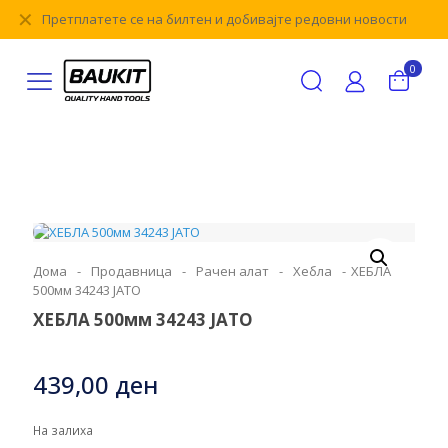
✕
Претплатете се на билтен и добивајте редовни новости
0
Дома
-
Продавница
-
Рачен алат
-
Хебла
-
ХЕБЛА
500мм 34243 ЈАТО
ХЕБЛА 500мм 34243 ЈАТО
439,00
ден
На залиха