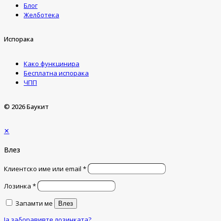
Блог
Желботека
Испорака
Како функцинира
Бесплатна испорака
ЧПП
© 2026 Баукит
✕
Влез
Клиентско име или email
*
Лозинка
*
Запамти ме
Влез
Ја заборавивте лозинката?