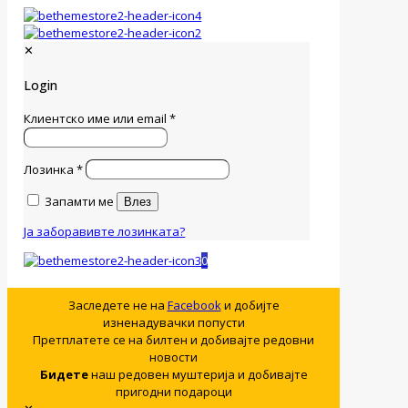
✕
Login
Клиентско име или email
*
Лозинка
*
Запамти ме
Влез
Ја заборавивте лозинката?
0
Заследете не на
Facebook
и добијте
изненадувачки попусти
Претплатете се на билтен и добивајте редовни
новости
Бидете
наш редовен муштерија и добивајте
пригодни подароци