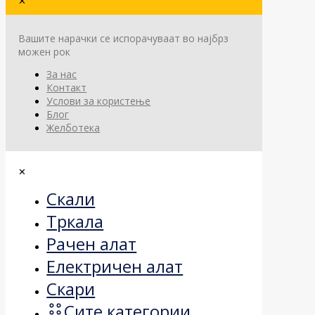
✕
Вашите нарачки се испорачуваат во најбрз
можен рок
За нас
Контакт
Услови за користење
Блог
Желботека
✕
Скали
Тркала
Рачен алат
Електричен алат
Скари
Сите категории