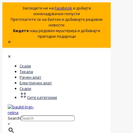
Заследете не на
Facebook
и добијте
изненадувачки попусти
Претплатете се на билтен и добивајте редовни
новости
Бидете
наш редовен муштерија и добивајте
пригодни подароци
✕
✕
Скали
Тркала
Рачен алат
Електричен алат
Скари
Сите категории
Search
×