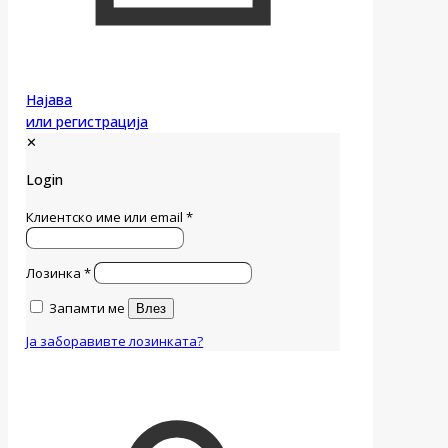
Најава
или регистрација
✕
Login
Клиентско име или email
*
Лозинка
*
Запамти ме
Влез
Ја заборавивте лозинката?