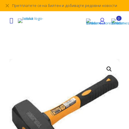
✕
Претплатете се на билтен и добивајте редовни новости
0