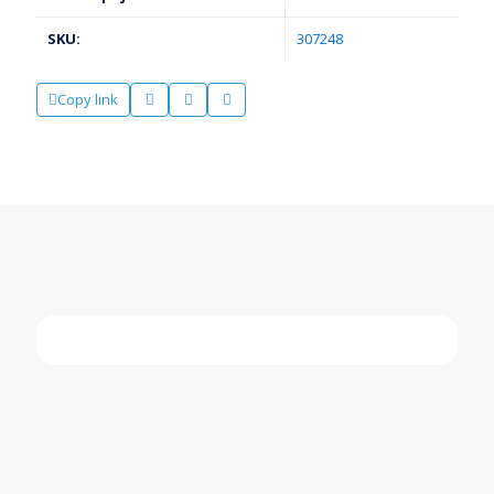
количина
SKU:
307248
Copy link