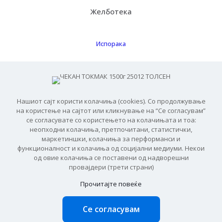
Желботека
Испорака
Како функцинира
Бесплатна испорака
Нашиот сајт користи колачиња (cookies). Со продолжување
ЧПП
на користење на сајтот или кликнување на “Се согласувам”
се согласувате со користењето на колачињата и тоа:
неопходни колачиња, претпочитани, статистички,
маркетиншки, колачиња за перформанси и
функционалност и колачиња од социјални медиуми. Некои
од овие колачиња се поставени од надворешни
© 2026 Баукит
провајдери (трети страни)
Прочитајте повеќе
Се согласувам
0
0