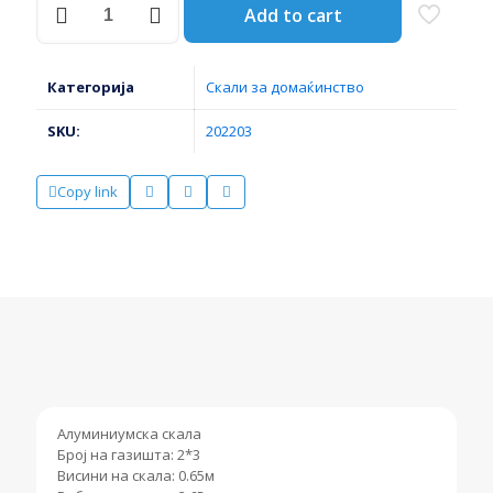
Add to cart
АЛУМИНИУМСКА
2*3
ТРЕППО
126030
Категорија
Скали за домаќинство
КРАУСЕ
количина
SKU:
202203
Copy link
Алуминиумска скала
Број на газишта: 2*3
Висини на скала: 0.65м