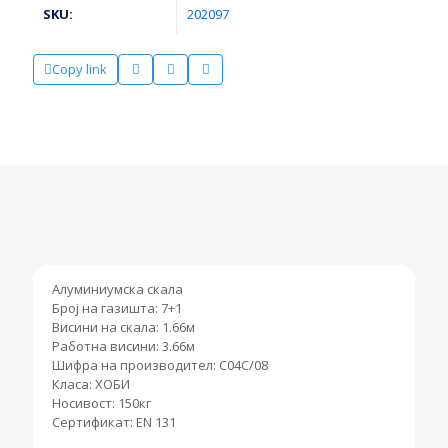
SKU:
202097
Copy link
Алуминиумска скала
Број на газишта: 7+1
Висини на скала: 1.66м
Работна висини: 3.66м
Шифра на производител: C04C/08
Класа: ХОБИ
Носивост: 150кг
Сертификат: EN 131