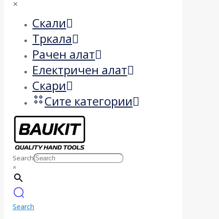
✕
Скали
Тркала
Рачен алат
Електричен алат
Скари
Сите категории
Search
×
Search