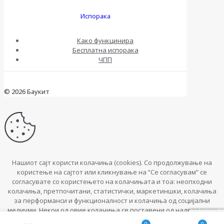
Испорака
Како функцинира
Бесплатна испорака
ЧПП
© 2026 Баукит
Нашиот сајт користи колачиња (cookies). Со продолжување на
користење на сајтот или кликнување на “Се согласувам” се
согласувате со користењето на колачињата и тоа: неопходни
колачиња, претпочитани, статистички, маркетиншки, колачиња
за перформанси и функционалност и колачиња од социјални
медиуми. Некои од овие колачиња се поставени од надворешни
провајдери (трети страни)
0
0