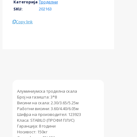
Категорија
Троделни
123923
SKU:
202163
количина
Copy link
Алуминиумска троделна скала
Број на газишта: 3*8
Висини на скала: 2.30/3.65/5.25м
Работни висини: 3.60/4.40/6.05м
Шифра на производител: 123923
Класа: STABILO (ПРОФИ ПЛУС)
Гаранција: 8 години
Носивост: 150кг