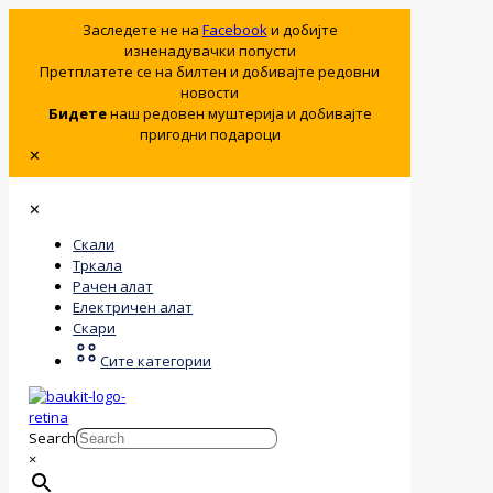
Заследете не на
Facebook
и добијте
изненадувачки попусти
Претплатете се на билтен и добивајте редовни
новости
Бидете
наш редовен муштерија и добивајте
пригодни подароци
✕
✕
Скали
Тркала
Рачен алат
Електричен алат
Скари
Сите категории
Search
×