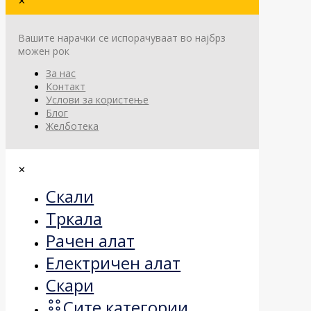
✕
Вашите нарачки се испорачуваат во најбрз
можен рок
За нас
Контакт
Услови за користење
Блог
Желботека
✕
Скали
Тркала
Рачен алат
Електричен алат
Скари
Сите категории