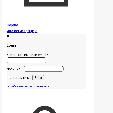
Најава
или регистрација
✕
Login
Клиентско име или email
*
Лозинка
*
Запамти ме
Влез
Ја заборавивте лозинката?