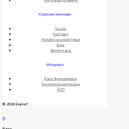
Изгубена лозинка
Корисни линкови
За нас
Контакт
Услови за користење
Блог
Желботека
Испорака
Како функцинира
Бесплатна испорака
ЧПП
© 2026 Баукит
✕
Влез