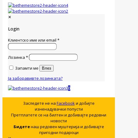
✕
Login
Клиентско име или email
*
Лозинка
*
Запамти ме
Влез
Ја заборавивте лозинката?
0
Заследете не на
Facebook
и добијте
изненадувачки попусти
Претплатете се на билтен и добивајте редовни
новости
Бидете
наш редовен муштерија и добивајте
пригодни подароци