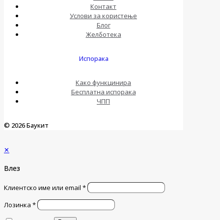
Контакт
Услови за користење
Блог
Желботека
Испорака
Како функцинира
Бесплатна испорака
ЧПП
© 2026 Баукит
✕
Влез
Клиентско име или email
*
Лозинка
*