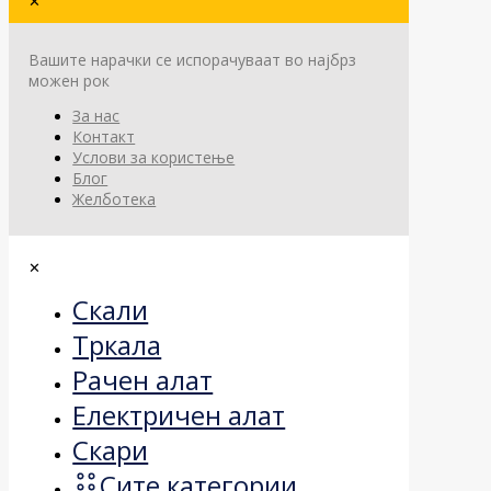
✕
Вашите нарачки се испорачуваат во најбрз
можен рок
За нас
Контакт
Услови за користење
Блог
Желботека
✕
Скали
Тркала
Рачен алат
Електричен алат
Скари
Сите категории