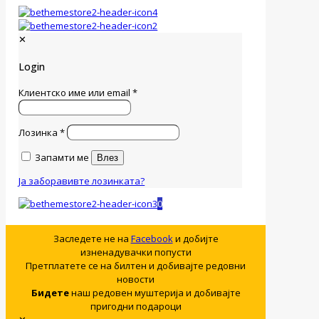
✕
Login
Клиентско име или email
*
Лозинка
*
Запамти ме
Влез
Ја заборавивте лозинката?
0
Заследете не на
Facebook
и добијте
изненадувачки попусти
Претплатете се на билтен и добивајте редовни
новости
Бидете
наш редовен муштерија и добивајте
пригодни подароци