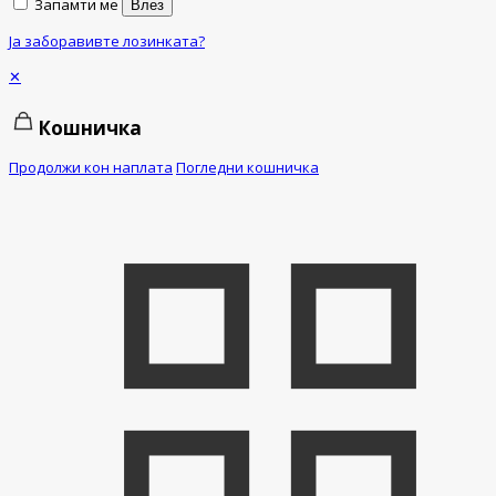
Запамти ме
Влез
Ја заборавивте лозинката?
✕
Кошничка
Продолжи кон наплата
Погледни кошничка