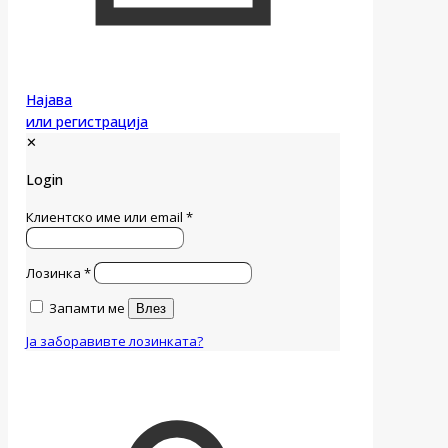
Најава
или регистрација
✕
Login
Клиентско име или email
*
Лозинка
*
Запамти ме
Влез
Ја заборавивте лозинката?