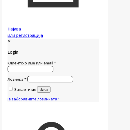
Најава
или регистрација
✕
Login
Клиентско име или email
*
Лозинка
*
Запамти ме
Влез
Ја заборавивте лозинката?