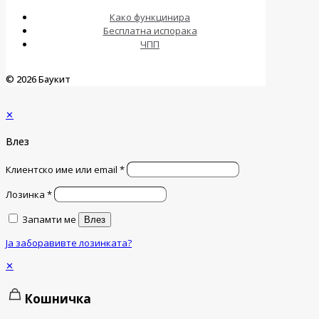
Како функцинира
Бесплатна испорака
ЧПП
© 2026 Баукит
✕
Влез
Клиентско име или email
*
Лозинка
*
Запамти ме
Влез
Ја заборавивте лозинката?
✕
Кошничка