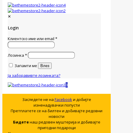
✕
Login
Клиентско име или email
*
Лозинка
*
Запамти ме
Влез
Ја заборавивте лозинката?
0
Заследете не на
Facebook
и добијте
изненадувачки попусти
Претплатете се на билтен и добивајте редовни
новости
Бидете
наш редовен муштерија и добивајте
пригодни подароци