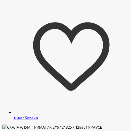
0
Желботека