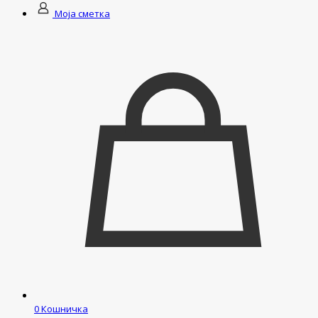
Моја сметка
0
Кошничка