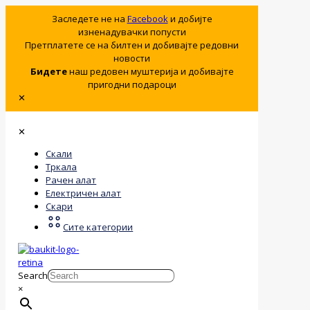
Заследете не на
Facebook
и добијте
изненадувачки попусти
Претплатете се на билтен и добивајте редовни
новости
Бидете
наш редовен муштерија и добивајте
пригодни подароци
✕
✕
Скали
Тркала
Рачен алат
Електричен алат
Скари
Сите категории
Search
×