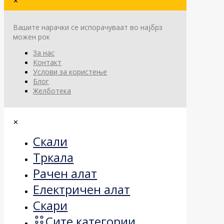
✕
Вашите нарачки се испорачуваат во најбрз
можен рок
За нас
Контакт
Услови за користење
Блог
Желботека
✕
Скали
Тркала
Рачен алат
Електричен алат
Скари
Сите категории