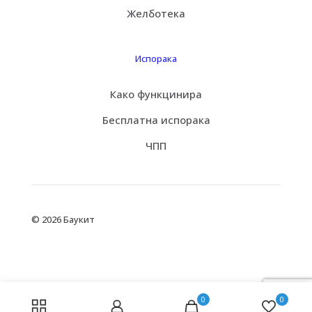
Желботека
Испорака
Како функцинира
Бесплатна испорака
ЧПП
© 2026 Баукит
0
0