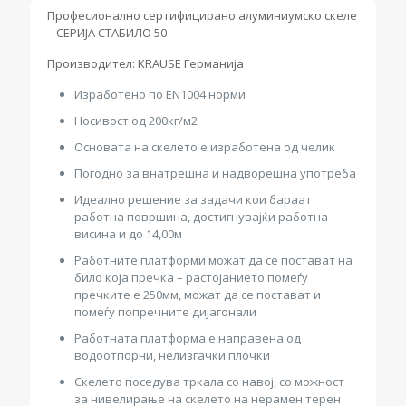
Професионално сертифицирано алуминиумско скеле
– СЕРИЈА СТАБИЛО 50
Производител: KRAUSE Германија
Изработено по EN1004 норми
Носивост од 200кг/м2
Основата на скелето е изработена од челик
Погодно за внатрешна и надворешна употреба
Идеално решение за задачи кои бараат
работна површина, достигнувајќи работна
висина и до 14,00м
Работните платформи можат да се постават на
било која пречка – растојанието помеѓу
пречките е 250мм, можат да се постават и
помеѓу попречните дијагонали
Работната платформа е направена од
водоотпорни, нелизгачки плочки
Скелето поседува тркала со навој, со можност
за нивелирање на скелето на нерамен терен