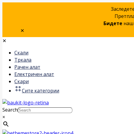
Заследет
Претпла
Бидете
наш 
✕
✕
Скали
Тркала
Рачен алат
Електричен алат
Скари
Сите категории
Search
×