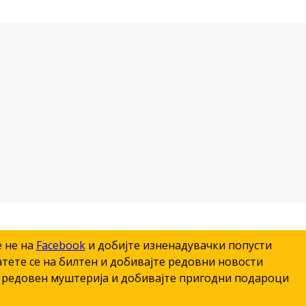
е не на
Facebook
и добијте изненадувачки попусти
тете се на билтен и добивајте редовни новости
редовен муштерија и добивајте пригодни подароци