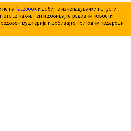
е не на
Facebook
и добијте изненадувачки попусти
тете се на билтен и добивајте редовни новости
редовен муштерија и добивајте пригодни подароци