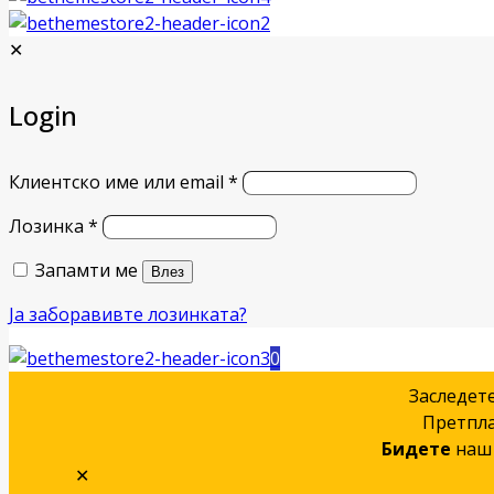
✕
Login
Клиентско име или email
*
Лозинка
*
Запамти ме
Влез
Ја заборавивте лозинката?
0
Заследет
Претпла
Бидете
наш 
✕