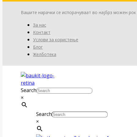
Вашите нарачки се испорачуваат во најбрз можен рок
За нас
Контакт
Услови за користење
Блог
Желботека
Search
×
Search
×