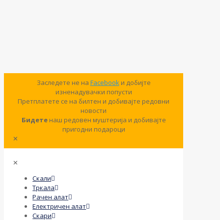
Заследете не на
Facebook
и добијте
изненадувачки попусти
Претплатете се на билтен и добивајте редовни
новости
Бидете
наш редовен муштерија и добивајте
пригодни подароци
✕
✕
Скали
Тркала
Рачен алат
Електричен алат
Скари