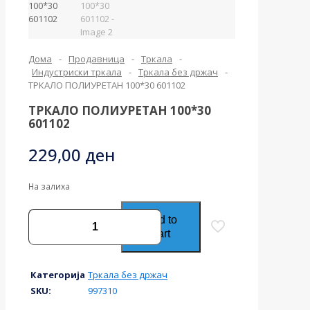
Дома
-
Продавница
-
Тркала
-
Индустриски тркала
-
Тркала без држач
-
ТРКАЛО ПОЛИУРЕТАН 100*30 601102
ТРКАЛО ПОЛИУРЕТАН 100*30
601102
229,00
ден
На залиха
ТРКАЛО
Add to
ПОЛИУРЕТАН
cart
100*30
601102
количина
Категорија
Тркала без држач
SKU:
997310