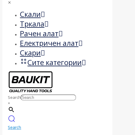
✕
Скали
Тркала
Рачен алат
Електричен алат
Скари
Сите категории
Search
×
Search