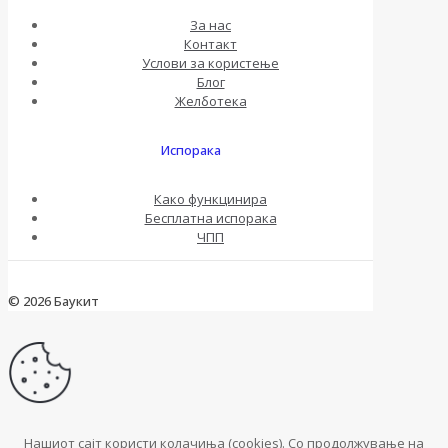
За нас
Контакт
Услови за користење
Блог
Желботека
Испорака
Како функцинира
Бесплатна испорака
ЧПП
© 2026 Баукит
Нашиот сајт користи колачиња (cookies). Со продолжување на