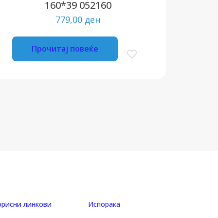
160*39 052160
779,00
ден
Прочитај повеќе
орисни линкови
Испорака