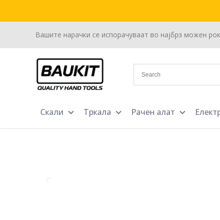
Вашите нарачки се испорачуваат во најбрз можен ро
Скали
Тркала
Рачен алат
Елект