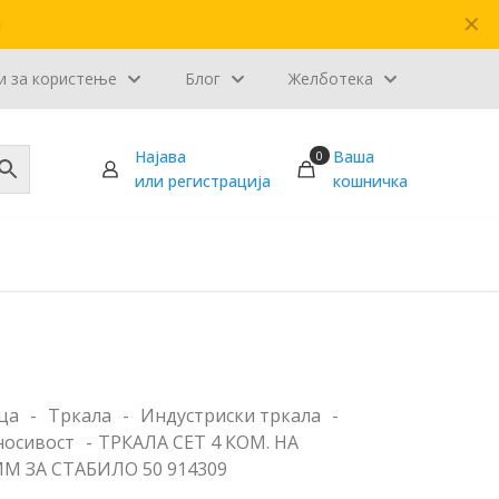
✕
и
и за користење
Блог
Желботека
Најава
Ваша
0
или регистрација
кошничка
ца
-
Тркала
-
Индустриски тркала
-
носивост
-
ТРКАЛА СЕТ 4 КОМ. НА
М ЗА СТАБИЛО 50 914309