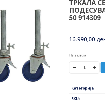
ТРКАЛА СЕ
ПОДЕСУВА
50 914309
16.990,00
де
На залиха
ТРКАЛА
СЕТ
4
КОМ.
НА
Категорија
ПОДЕСУВАЊЕ
150ММ
SKU:
ЗА