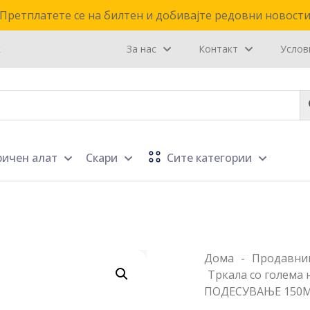
Претплатете се на билтен и добивајте редовни новост
к
За нас
Контакт
Услов
ричен алат
Скари
Сите категории
Дома
-
Продавни
Тркала со голема 
ПОДЕСУВАЊЕ 150М