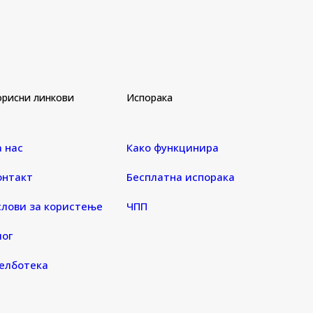
орисни линкови
Испорака
а нас
Како функцинира
онтакт
Бесплатна испорака
слови за користење
ЧПП
лог
елботека