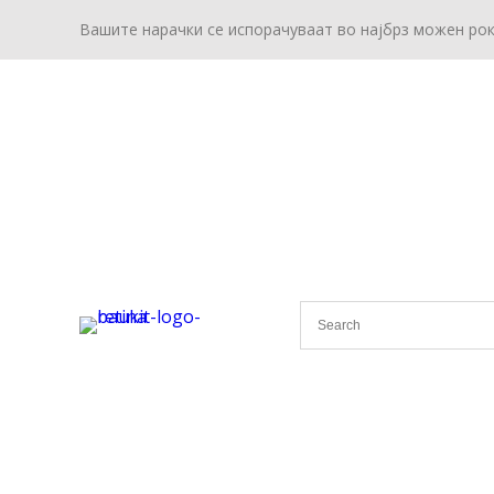
Вашите нарачки се испорачуваат во најбрз можен ро