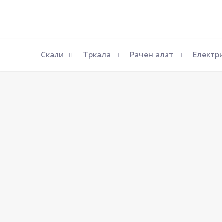
Скали
Тркала
Рачен алат
Електр