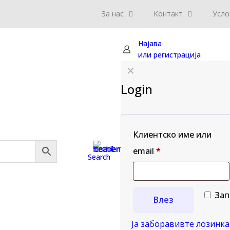
к
За нас
Контакт
Усло
Најава
или регистрација
✕
Login
Клиентско име или
email
*
Search
Зап
Влез
Ја заборавивте лозинка