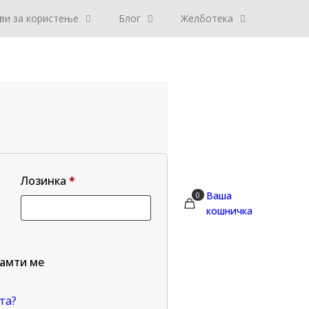
ви за користење
Блог
Желботека
Лозинка
*
Ваша
0
кошничка
амти ме
та?