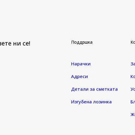
ете ни се!
Поддршка
К
Нарачки
З
Адреси
К
Детали за сметката
У
Изгубена лозинка
Б
Ж