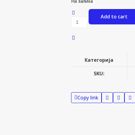
На залиха
Add to cart
ТРКАЛО
РОТИР.
АЛУ.
ЦЕНТАР
125Х35
659303
Категорија
количина
SKU:
Copy link