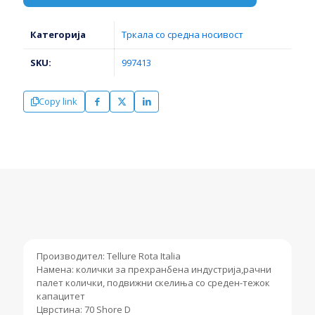
Категорија
Тркала со средна носивост
SKU:
997413
Copy link
Производител: Tellure Rota Italia
Намена: колички за прехранбена индустрија,рачни
палет колички, подвижни скелиња со среден-тежок
капацитет
Цврстина: 70 Shore D