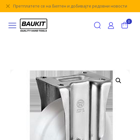
✕
Претплатете се на билтен и добивајте редовни новости
0