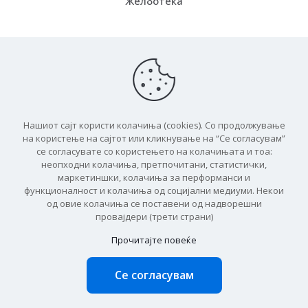
Желботека
Испорака
Како функцинира
Бесплатна испорака
Нашиот сајт користи колачиња (cookies). Со продолжување
ЧПП
на користење на сајтот или кликнување на “Се согласувам”
се согласувате со користењето на колачињата и тоа:
неопходни колачиња, претпочитани, статистички,
маркетиншки, колачиња за перформанси и
функционалност и колачиња од социјални медиуми. Некои
од овие колачиња се поставени од надворешни
© 2026 Баукит
провајдери (трети страни)
Прочитајте повеќе
Се согласувам
0
0