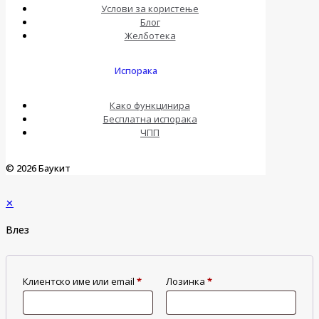
Услови за користење
Блог
Желботека
Испорака
Како функцинира
Бесплатна испорака
ЧПП
© 2026 Баукит
✕
Влез
Клиентско име или email
*
Лозинка
*