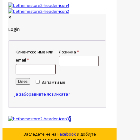
✕
Login
Клиентско име или
Лозинка
*
email
*
Влез
Запамти ме
Ја заборавивте лозинката?
0
Заследете не на
Facebook
и добијте
изненадувачки попусти