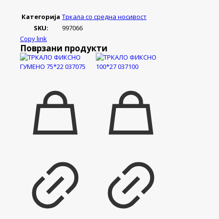
ГУМЕНО
75*31
Категорија
Тркала со средна носивост
119075
SKU:
997066
количина
Copy link
Поврзани продукти