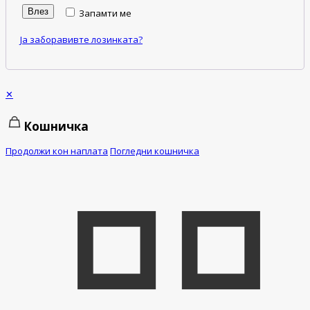
Влез
Запамти ме
Ја заборавивте лозинката?
✕
Кошничка
Продолжи кон наплата
Погледни кошничка