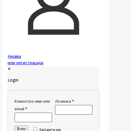
Најава
или регистрација
✕
Login
Клиентско име или
Лозинка
*
email
*
Влез
Запамти ме