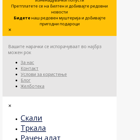
Претплатете се на билтен и добивајте редовни
новости
Бидете
наш редовен муштерија и добивајте
пригодни подароци
✕
Вашите нарачки се испорачуваат во најбрз
можен рок
За нас
Контакт
Услови за користење
Блог
Желботека
✕
Скали
Тркала
Рачен алат