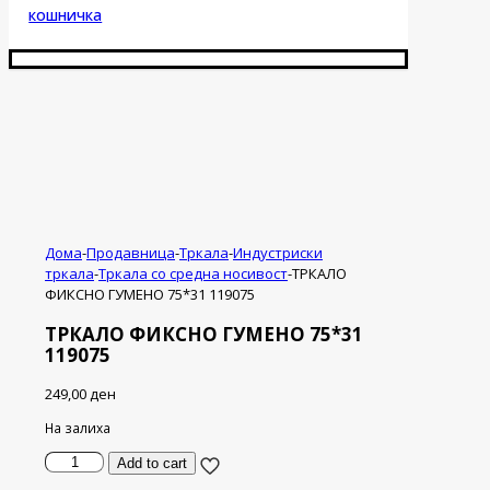
кошничка
Дома
-
Продавница
-
Тркала
-
Индустриски
тркала
-
Тркала со средна носивост
-
ТРКАЛО
ФИКСНО ГУМЕНО 75*31 119075
ТРКАЛО ФИКСНО ГУМЕНО 75*31
119075
249,00
ден
На залиха
ТРКАЛО
Add to cart
ФИКСНО