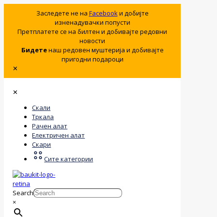
Заследете не на
Facebook
и добијте
изненадувачки попусти
Претплатете се на билтен и добивајте редовни
новости
Бидете
наш редовен муштерија и добивајте
пригодни подароци
✕
✕
Скали
Тркала
Рачен алат
Електричен алат
Скари
Сите категории
Search
×