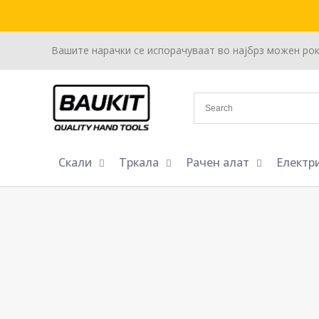
Вашите нарачки се испорачуваат во најбрз можен ро
Скали
Тркала
Рачен алат
Електр