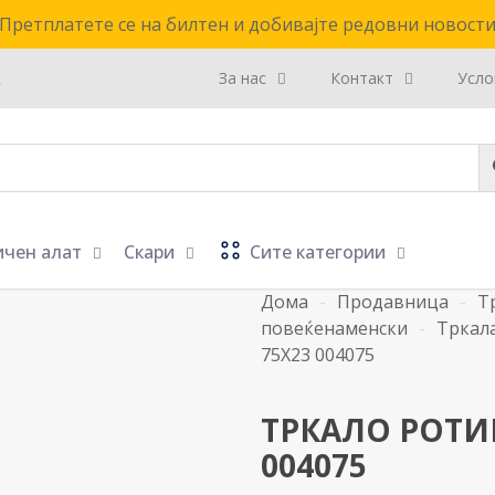
Претплатете се на билтен и добивајте редовни новост
к
За нас
Контакт
Усло
ичен алат
Скари
Сите категории
Дома
-
Продавница
-
Т
повеќенаменски
-
Тркала
75Х23 004075
ТРКАЛО РОТИ
004075