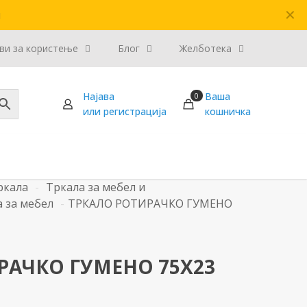
✕
и
ви за користење
Блог
Желботека
Најава
Ваша
0
или регистрација
кошничка
ркала
-
Тркала за мебел и
 за мебел
-
ТРКАЛО РОТИРАЧКО ГУМЕНО
РАЧКО ГУМЕНО 75Х23