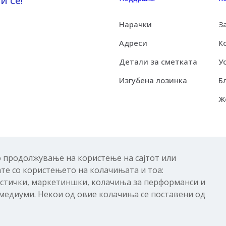
и се!
Нарачки
З
Адреси
К
Детали за сметката
У
Изгубена лозинка
Б
Ж
Со продолжување на користење на сајтот или
ате со користењето на колачињата и тоа:
истички, маркетиншки, колачиња за перформанси и
медиуми. Некои од овие колачиња се поставени од