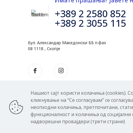
Имате прашања? Јавете н
+389 2 2580 852
+389 2 3055 115
Бул. Александар Македонски ББ п.фах
08 1118 , Скопје
Нашиот сајт користи колачиња (cookies). 
кликнување на “Се согласувам” се согласув
© 2026 Баукит
неопходни колачиња, претпочитани, стат
функционалност и колачиња од социјални 
надворешни провајдери (трети страни)