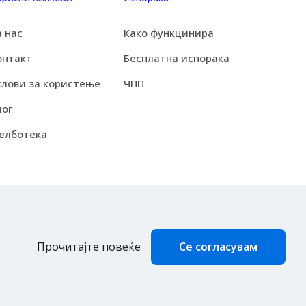
а нас
Како функцинира
онтакт
Бесплатна испорака
слови за користење
ЧПП
лог
елботека
Се согласувам
Прочитајте повеќе