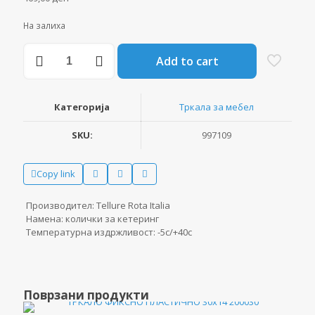
На залиха
ТРКАЛО
Add to cart
РОТИР.
КОЧНИЦА
ПОЛИУРЕТАН
40Х18
Категорија
Тркала за мебел
368101
количина
SKU:
997109
Copy link
Производител: Tellure Rota Italia
Намена: колички за кетеринг
Температурна издржливост: -5c/+40c
Поврзани продукти