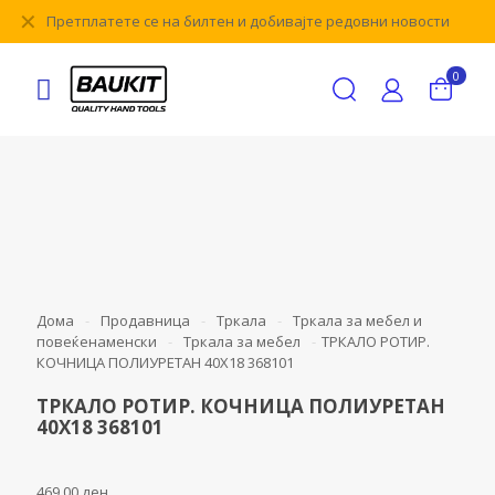
✕
Претплатете се на билтен и добивајте редовни новости
0
Дома
-
Продавница
-
Тркала
-
Тркала за мебел и
повеќенаменски
-
Тркала за мебел
-
ТРКАЛО РОТИР.
КОЧНИЦА ПОЛИУРЕТАН 40Х18 368101
ТРКАЛО РОТИР. КОЧНИЦА ПОЛИУРЕТАН
40Х18 368101
469,00
ден