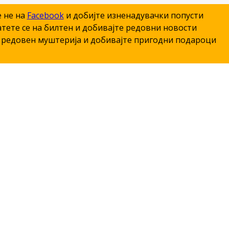
е не на
Facebook
и добијте изненадувачки попусти
тете се на билтен и добивајте редовни новости
редовен муштерија и добивајте пригодни подароци