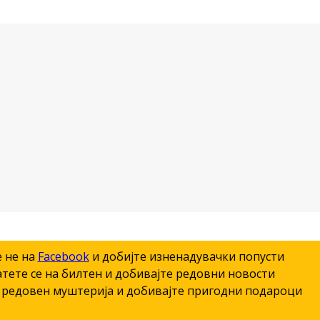
е не на
Facebook
и добијте изненадувачки попусти
тете се на билтен и добивајте редовни новости
редовен муштерија и добивајте пригодни подароци