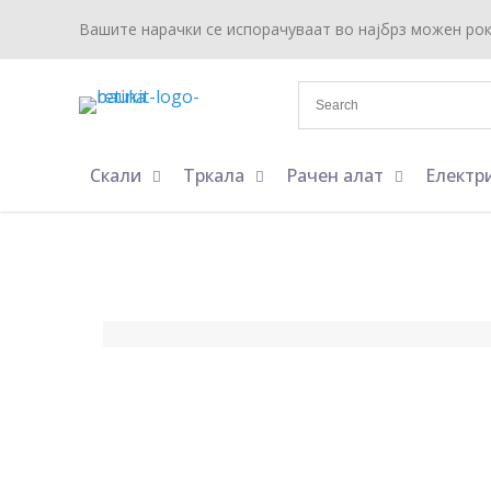
Вашите нарачки се испорачуваат во најбрз можен ро
Скали
Тркала
Рачен алат
Електр