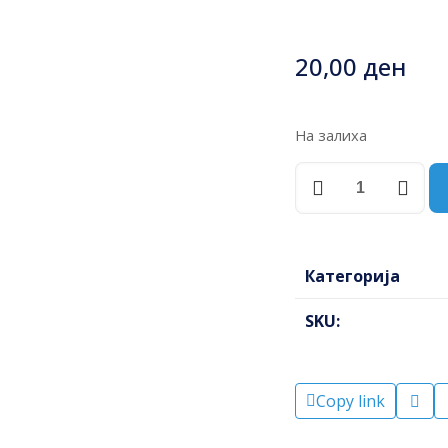
20,00
ден
На залиха
ВИНКЛА
ПРОФИЛ
МЕТАЛНА
40X30
БА4030
Категорија
БЕСЕЛ
50пар/
SKU:
пак
количина
Copy link