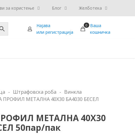
ви за користење
Блог
Желботека
Најава
Ваша
0
или регистрација
кошничка
ца
-
Штрафовска роба
-
Винкла
 ПРОФИЛ МЕТАЛНА 40X30 БА4030 БЕСЕЛ
РОФИЛ МЕТАЛНА 40X30
СЕЛ 50пар/пак