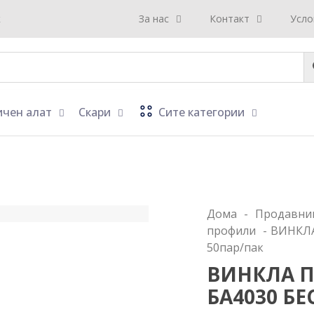
к
За нас
Контакт
Усло
ичен алат
Скари
Сите категории
Дома
-
Продавни
профили
-
ВИНКЛА
50пар/пак
ВИНКЛА П
БА4030 БЕ