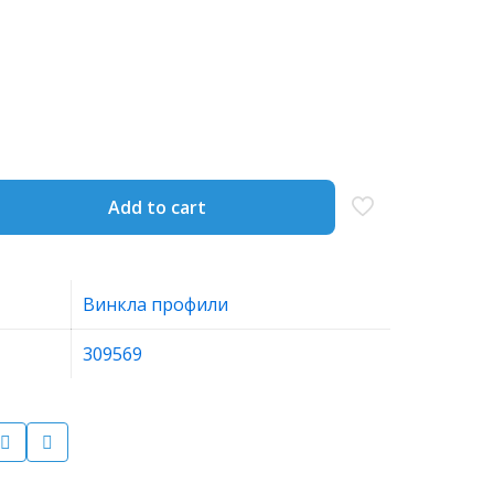
Add to cart
Винкла профили
309569