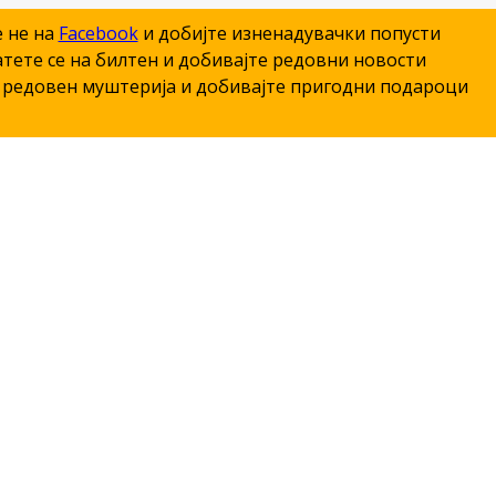
е не на
Facebook
и добијте изненадувачки попусти
тете се на билтен и добивајте редовни новости
редовен муштерија и добивајте пригодни подароци