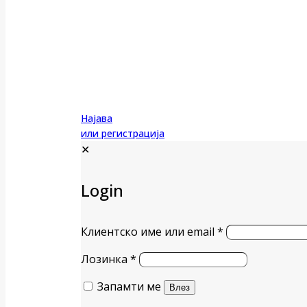
Најава
или регистрација
✕
Login
Клиентско име или email
*
Лозинка
*
Запамти ме
Влез