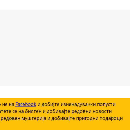
е не на
Facebook
и добијте изненадувачки попусти
тете се на билтен и добивајте редовни новости
редовен муштерија и добивајте пригодни подароци