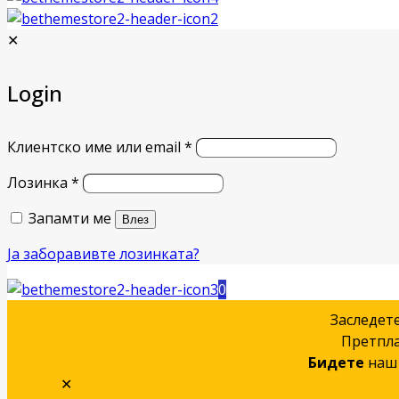
✕
Login
Клиентско име или email
*
Лозинка
*
Запамти ме
Влез
Ја заборавивте лозинката?
0
Заследет
Претпла
Бидете
наш 
✕