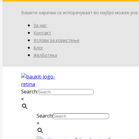
Вашите нарачки се испорачуваат во најбрз можен рок
За нас
Контакт
Услови за користење
Блог
Желботека
Search
×
Search
×