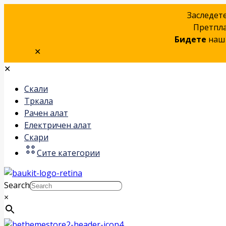
Заследет
Претпла
Бидете
наш 
✕
✕
Скали
Тркала
Рачен алат
Електричен алат
Скари
Сите категории
Search
×