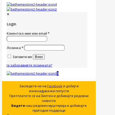
✕
Login
Клиентско име или email
*
Лозинка
*
Запамти ме
Влез
Ја заборавивте лозинката?
0
Заследете не на
Facebook
и добијте
изненадувачки попусти
Претплатете се на билтен и добивајте редовни
новости
Бидете
наш редовен муштерија и добивајте
пригодни подароци