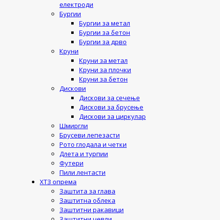
електроди
Бургии
Бургии за метал
Бургии за бетон
Бургии за дрво
Круни
Круни за метал
Круни за плочки
Круни за бетон
Дискови
Дискови за сечење
Дискови за брусење
Дискови за циркулар
Шмиргли
Брусеви лепезасти
Рото глодала и четки
Длета и турпии
Футери
Пили лентасти
ХТЗ опрема
Заштита за глава
Заштитна облека
Заштитни ракавици
Заштитни чевли