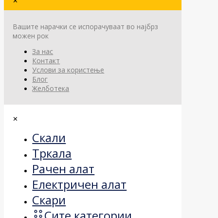
✕
Вашите нарачки се испорачуваат во најбрз
можен рок
За нас
Контакт
Услови за користење
Блог
Желботека
✕
Скали
Тркала
Рачен алат
Електричен алат
Скари
Сите категории