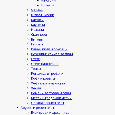
Мистрии
Шпакли
Чекани
Штрафцигери
Клешти
Клучеви
Ножици
Скалпери
Битови
Герови
Рачни пили и бонсеци
Резервни сечила за пили
Стеги
Стеги пластични
Трака
Рендиња и гребачи
Кофи и корита
Хефталки и муниции
Хебла
Ремени за товар и сајли
Метли и градежни четки
Останат рачен алат
Брусен и резен алат
Електроди и држачи за