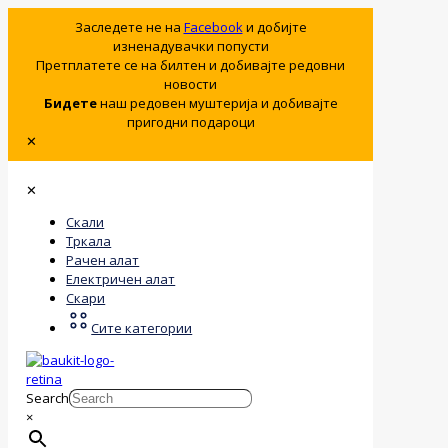
Заследете не на
Facebook
и добијте
изненадувачки попусти
Претплатете се на билтен и добивајте редовни
новости
Бидете
наш редовен муштерија и добивајте
пригодни подароци
✕
✕
Скали
Тркала
Рачен алат
Електричен алат
Скари
Сите категории
Search
×