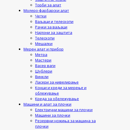
Торби за алат
Молеро-фарбарски алат
Четки
Ваљаци и телескопи
Рачки за ваљаци
Најлони за заштита
Телескопи
Мешалки
Мерен алат и прибор
Метра
Мастери
Васер ваги
Шублери
Винкли
Ласери за нивелирање
Конци и креди за мерење и
облежување
Креда за обележување
Машини и алат за плочки
Електрични машини за плочки
Машини за плочки
Резервни ножиња за машина за
плочки