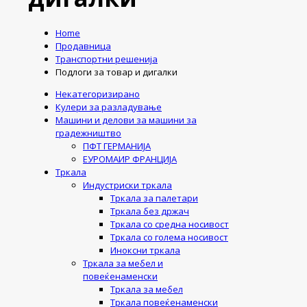
Home
Продавница
Транспортни решенија
Подлоги за товар и дигалки
Некатегоризирано
Кулери за разладување
Машини и делови за машини за
градежништво
ПФТ ГЕРМАНИЈА
ЕУРОМАИР ФРАНЦИЈА
Тркала
Индустриски тркала
Тркала за палетари
Тркала без држач
Тркала со средна носивост
Тркала со голема носивост
Иноксни тркала
Тркала за мебел и
повеќенаменски
Тркала за мебел
Тркала повеќенаменски