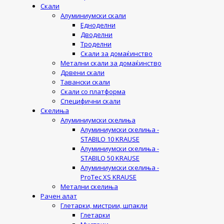
Скали
Алуминиумски скали
Едноделни
Дводелни
Троделни
Скали за домаќинство
Метални скали за домаќинство
Дрвени скали
Тавански скали
Скали со платформа
Специфични скали
Скелиња
Алуминиумски скелиња
Алуминиумски скелиња -
STABILO 10 KRAUSE
Алуминиумски скелиња -
STABILO 50 KRAUSE
Алуминиумски скелиња -
ProTec XS KRAUSE
Метални скелиња
Рачен алат
Глетарки, мистрии, шпакли
Глетарки