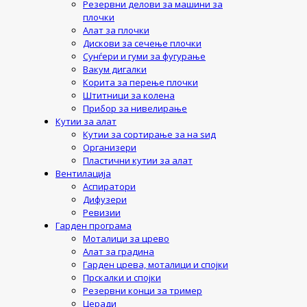
Резервни делови за машини за
плочки
Алат за плочки
Дискови за сечење плочки
Сунѓери и гуми за фугурање
Вакум дигалки
Корита за перење плочки
Штитници за колена
Прибор за нивелирање
Кутии за алат
Кутии за сортирање за на ѕид
Организери
Пластични кутии за алат
Вентилација
Аспиратори
Дифузери
Ревизии
Гарден програма
Моталици за црево
Алат за градина
Гарден црева, моталици и спојки
Прскалки и спојки
Резервни конци за тример
Церади