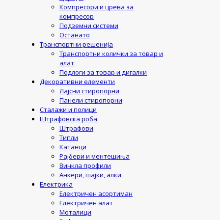
Компресори и црева за
компресор
Подземни системи
Останато
Транспортни решенија
Транспортни колички за товар и
алат
Подлоги за товар и дигалки
Декоративни елементи
Лајсни стиропорни
Панели стиропорни
Сталажи и полици
Штрафовска роба
Штрафови
Типли
Катанци
Рајбери и ментешиња
Винкла профили
Анкери, шајки, алки
Електрика
Електричен асортиман
Електричен алат
Моталици