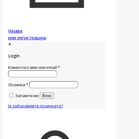
Најава
или регистрација
✕
Login
Клиентско име или email
*
Лозинка
*
Запамти ме
Влез
Ја заборавивте лозинката?