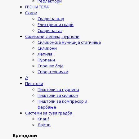
Рефлектори
ГРЕЈНИ ТЕЛА
Скари
Скари на жар
Електрични скари
Скари на гас
Силикони, лепила, пурпени
Силиконска муниција стапчиња
Силикони
Лепила
Пурпени
Спреј во боја
Спреј технички
//
Пиштоли
Пиштоли за пурпена
Пиштоли за силикон
Пиштоли за компресор и
фарбање
Системи за сува градба
Knauf
Лајсни
Брендови