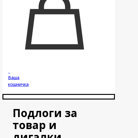
0
Ваша
кошничка
Подлоги за
товар и
дигалки